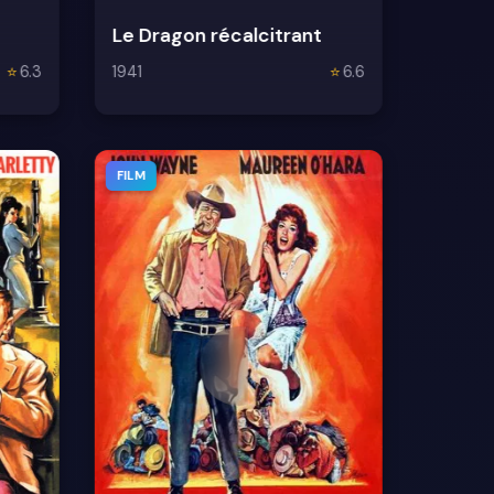
Le Dragon récalcitrant
⭐
6.3
1941
⭐
6.6
FILM