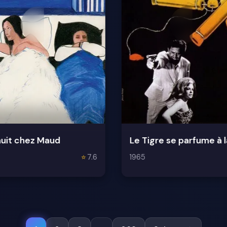
uit chez Maud
⭐
7.6
1965