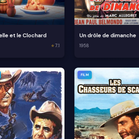
elle et le Clochard
Un drôle de dimanche
⭐
7.1
1958
FILM