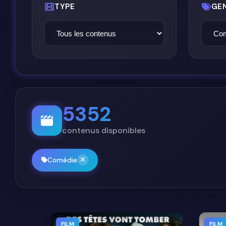
TYPE
GE
5352
contenus disponibles
Comédie
FILM
FILM