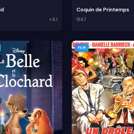
id
Coquin de Printemps
⭐
8.1
1947
FILM