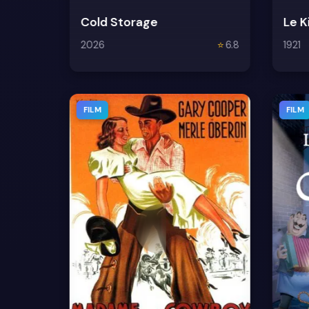
Cold Storage
Le K
2026
⭐
6.8
1921
FILM
FILM