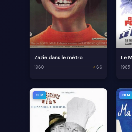
Zazie dans le métro
Le M
1960
⭐
6.6
1965
FILM
FILM