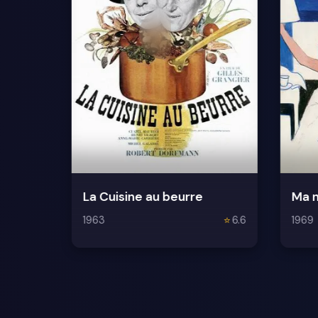
La Cuisine au beurre
Ma n
1963
⭐
6.6
1969