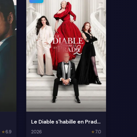
Le Diable s'habille en Prada 2
⭐
6.9
2026
⭐
7.0