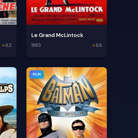
Le Grand McLintock
⭐
6.3
1963
⭐
6.6
FILM