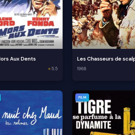
ors Aux Dents
Les Chasseurs de scal
⭐
5.5
1968
FILM