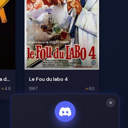
Le Tigre se parfume à la dynamite
Le Fou du labo 4
⭐
4.8
1967
⭐
6.0
×