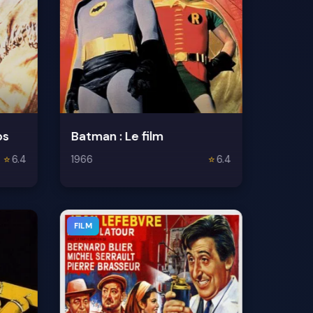
ps
Batman : Le film
⭐
6.4
1966
⭐
6.4
FILM