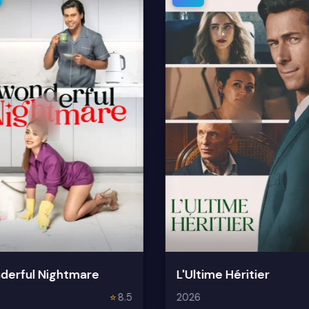
derful Nightmare
L'Ultime Héritier
⭐
8.5
2026