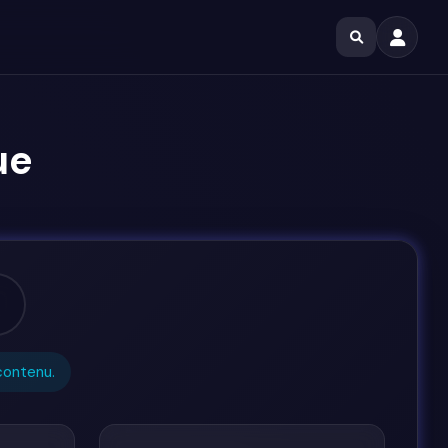
ue
contenu.