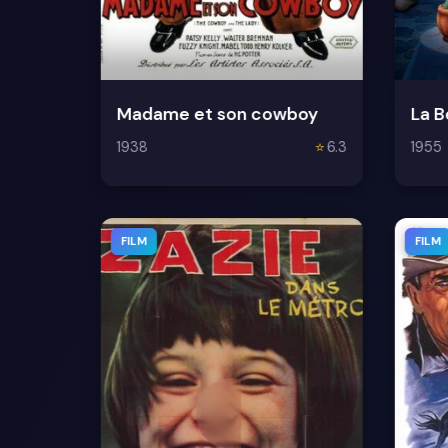
Madame et son cowboy
La B
1938
⭐
6.3
1955
FILM
FILM