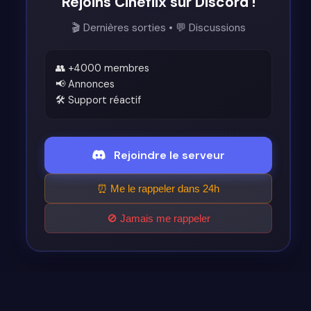
Rejoins Cinéflix sur Discord !
🎬 Dernières sorties • 💬 Discussions
👥 +4000 membres
📢 Annonces
🛠️ Support réactif
Rejoindre le serveur
⏰ Me le rappeler dans 24h
🚫 Jamais me rappeler