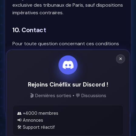
exclusive des tribunaux de Paris, sauf dispositions
impératives contraires.
10. Contact
Pour toute question concernant ces conditions
ou pour signaler un contenu potentiellement
illicite, vous pouvez nous contacter via :
×
Discord :
notre serveur Discord
Rejoins Cinéflix sur Discord !
🎬 Dernières sorties • 💬 Discussions
En utilisant Cinéflix, vous reconnaissez que vous êtes
seul responsable de votre respect des lois sur le droit
d'auteur.
👥 +4000 membres
📢 Annonces
🛠️ Support réactif