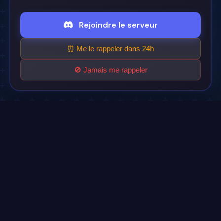
Rejoindre le serveur
⏰ Me le rappeler dans 24h
🚫 Jamais me rappeler
Cinéflix
Le futur du streaming est ici.
Support
Discord
Légal