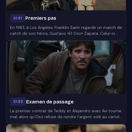
Premiers pas
S1 E1
En 1983, à Los Angeles, Franklin Saint regarde un match de
catch de son héros, Gustavo «El Oso» Zapata. Celui-ci
perd le combat. A côté de a carrière sportive, Oso gagne
sa vie en travaillant pour des trafiquants de drogue. Son
contact lui donne une nouvelle mission. Franklin est lui
aussi lié au trafic...
Examen de passage
S1 E2
Le premier contrat de Teddy et Alejandro avec Avi tourne
mal, alors qu'Oso refuse de rendre l'argent volé au cartel.
Avi assigne à Franklin une mission spéciale, qu'il devra
mener à bien avant de recevoir plus de marchandise. Par