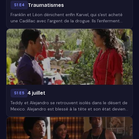
Traumatismes
S1 E4
Franklin et Léon dénichent enfin Karvel, qui s'est acheté
une Cadillac avec l'argent de la drogue. Ils l'enferment
dans le coffre de la voiture et l'embarquent dans le
désert de Mojave...
4 juillet
S1 E5
Teddy et Alejandro se retrouvent isolés dans le désert de
Mexico. Alejandro est blessé à la tête et son état devient
critique. Dans l'impossibilité de réintégrer le cartel, Lucia
décide de vendre de la cocaïne aux célébrations du 4
juillet. De son côté, Franklin trouve de vieilles photos de
son père...