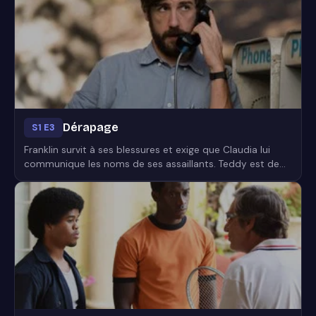
ailleurs, il est témoin de tensions raciales et
économiques...
Dérapage
S1 E3
Franklin survit à ses blessures et exige que Claudia lui
communique les noms de ses assaillants. Teddy est de
plus en plus inquiet alors qu'il doit réceptionner des
lanceurs de missiles, marqués du sceau de l'armée
américaine, pour le compte d'Alejandro. Oso reçoit l'ordre
de tuer un membre du cartel...