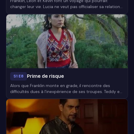
Franklin, Leon et Kevin font un voyage qui pourrait
changer leur vie. Lucia ne veut pas officialiser sa relation
avec Gustavo au grand dam de Pedro qui les a pourtant
surpris en train de faire l'amour. Teddy doit faire face face
aux conséquences d'un terrible événement du passé
d'Alejandro...
Prime de risque
S1 E8
Alors que Franklin monte en grade, il rencontre des
difficultés dues à l'inexpérience de ses troupes. Teddy est
prêt à tout pour protéger Alejandro, tandis que Lucia a
une révélation en rendant visite à son père. Teddy et
Victoria rencontrent un homme qui leur indique une
nouvelle piste à suivre...