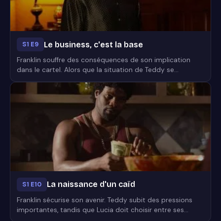
Le business, c'est la base
S1 E9
Franklin souffre des conséquences de son implication
dans le cartel. Alors que la situation de Teddy se
détériore, sa santé mentale empire également. Gustavo
et Lucia ne savent pas quelle direction prendre. Mis au
pied du mur par sa mère, Franklin admet qu'il a vendu de
l'herbe pour le compte de son oncle...
La naissance d'un caïd
S1 E10
Franklin sécurise son avenir. Teddy subit des pressions
importantes, tandis que Lucia doit choisir entre ses
affaires et sa famille. Pour son investissement dans le