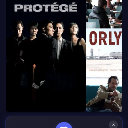
6.8
6.5
×