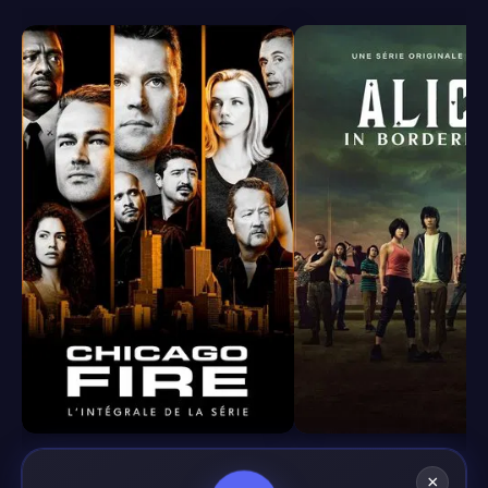
8.4
8.1
×