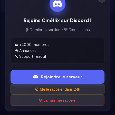
Rejoins Cinéflix sur Discord !
Cinéflix
🎬 Dernières sorties • 💬 Discussions
Le futur du streaming est ici.
Support
👥 +4000 membres
📢 Annonces
🛠️ Support réactif
Discord
Légal
Rejoindre le serveur
Conditions d'utilisation
⏰ Me le rappeler dans 24h
🚫 Jamais me rappeler
© 2026 Cinéflix. Tous droits réservés.