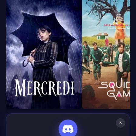
8.4
7.9
×