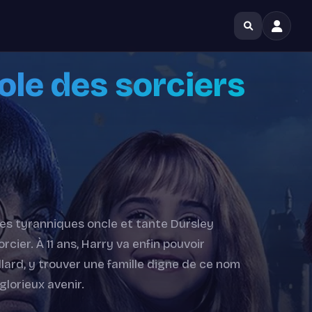
cole des sorciers
 ses tyranniques oncle et tante Dursley
rcier. À 11 ans, Harry va enfin pouvoir
dlard, y trouver une famille digne de ce nom
glorieux avenir.