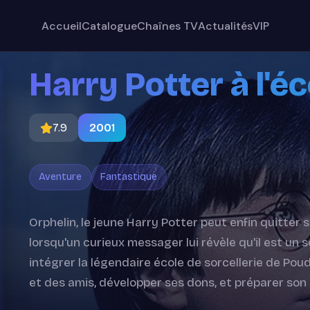
Accueil
Catalogue
Chaînes TV
Actualités
VIP
Harry Potter à l'é
7.9
2001
Aventure
Fantastique
Orphelin, le jeune Harry Potter peut enfin quitter
lorsqu'un curieux messager lui révèle qu'il est un so
intégrer la légendaire école de sorcellerie de Pou
et des amis, développer ses dons, et préparer son 