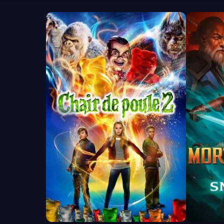
6.1
7.7