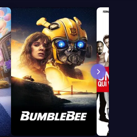
6.7
7.5