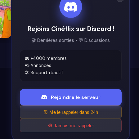
Rejoins Cinéflix sur Discord !
🎬 Dernières sorties • 💬 Discussions
👥 +4000 membres
📢 Annonces
🛠️ Support réactif
Légal
Rejoindre le serveur
Conditions d'utilisation
⏰ Me le rappeler dans 24h
🚫 Jamais me rappeler