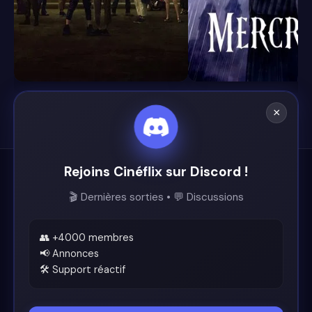
8.1
8.4
×
Rejoins Cinéflix sur Discord !
Cinéflix
🎬 Dernières sorties • 💬 Discussions
Le futur du streaming est ici.
Support
👥 +4000 membres
📢 Annonces
🛠️ Support réactif
Discord
Légal