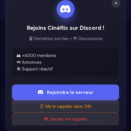
×
Rejoins Cinéflix sur Discord !
Cinéflix
🎬 Dernières sorties • 💬 Discussions
Le futur du streaming est ici.
Support
👥 +4000 membres
📢 Annonces
🛠️ Support réactif
Discord
Légal
Rejoindre le serveur
Conditions d'utilisation
⏰ Me le rappeler dans 24h
🚫 Jamais me rappeler
© 2026 Cinéflix. Tous droits réservés.