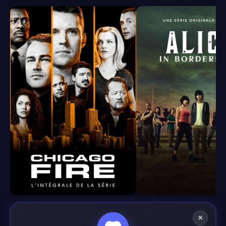
8.4
8.1
×