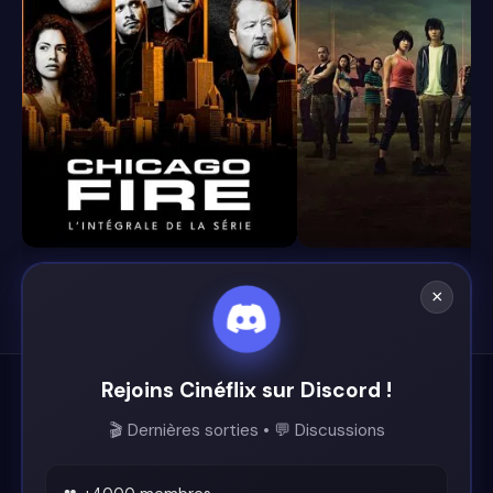
8.4
8.1
×
Rejoins Cinéflix sur Discord !
Cinéflix
🎬 Dernières sorties • 💬 Discussions
Le futur du streaming est ici.