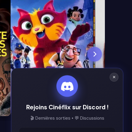
×
Rejoins Cinéflix sur Discord !
6.5
7.3
🎬 Dernières sorties • 💬 Discussions