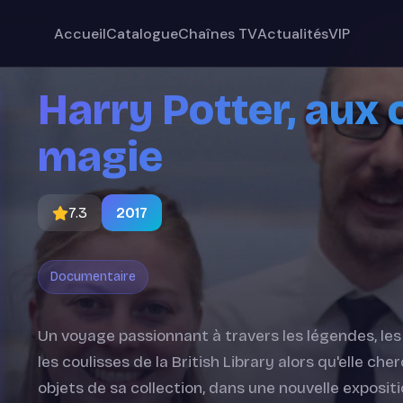
Accueil
Catalogue
Chaînes TV
Actualités
VIP
Harry Potter, aux 
magie
7.3
2017
Documentaire
Un voyage passionnant à travers les légendes, les 
les coulisses de la British Library alors qu'elle ch
objets de sa collection, dans une nouvelle exposit