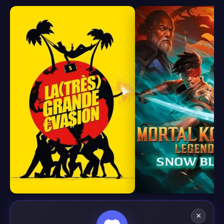
8.0
7.7
×