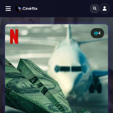
Cinéflix
4