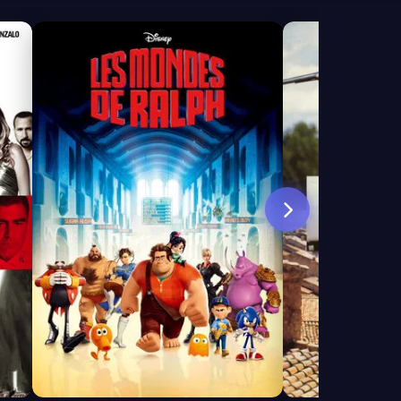
7.4
6.5