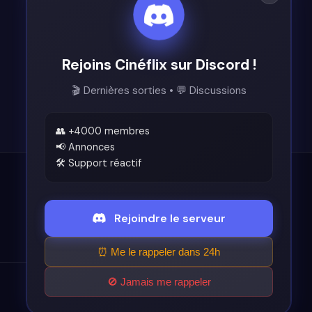
Rejoins Cinéflix sur Discord !
🎬 Dernières sorties • 💬 Discussions
👥 +4000 membres
📢 Annonces
🛠️ Support réactif
Légal
Rejoindre le serveur
Conditions d'utilisation
⏰ Me le rappeler dans 24h
🚫 Jamais me rappeler