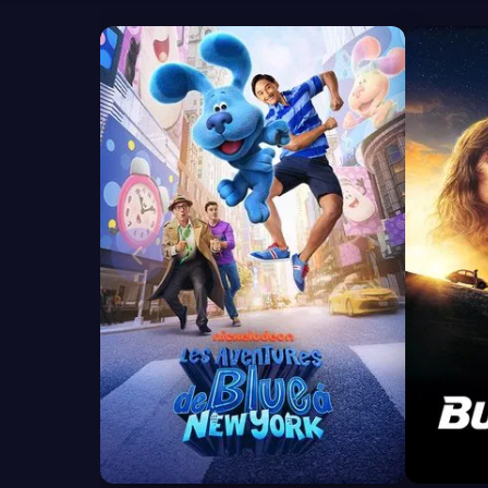
7.2
6.7