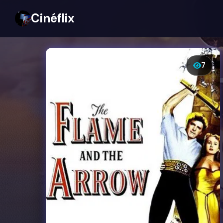
Cinéflix
7