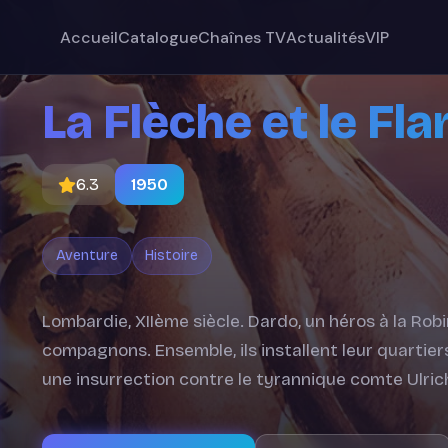
Accueil
Catalogue
Chaînes TV
Actualités
VIP
La Flèche et le F
6.3
1950
Aventure
Histoire
Lombardie, XIIème siècle. Dardo, un héros à la Ro
compagnons. Ensemble, ils installent leur quartier
une insurrection contre le tyrannique comte Ulrich, 