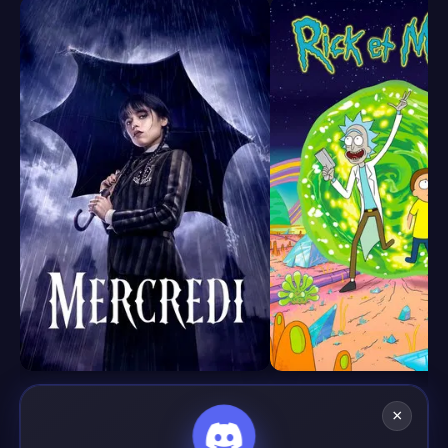
8.4
8.7
×