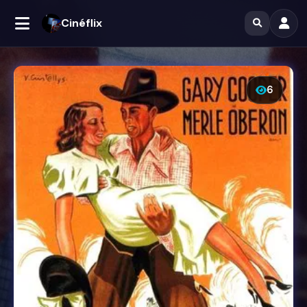
Cinéflix
6