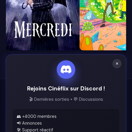
8.4
8.7
×
Rejoins Cinéflix sur Discord !
Cinéflix
🎬 Dernières sorties • 💬 Discussions
Le futur du streaming est ici.
Support
👥 +4000 membres
📢 Annonces
🛠️ Support réactif
Discord