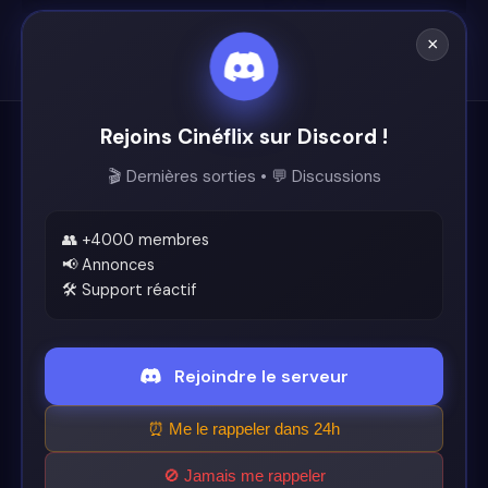
×
Rejoins Cinéflix sur Discord !
Cinéflix
🎬 Dernières sorties • 💬 Discussions
Le futur du streaming est ici.
Support
👥 +4000 membres
📢 Annonces
🛠️ Support réactif
Discord
Légal
Rejoindre le serveur
Conditions d'utilisation
⏰ Me le rappeler dans 24h
🚫 Jamais me rappeler
© 2026 Cinéflix. Tous droits réservés.