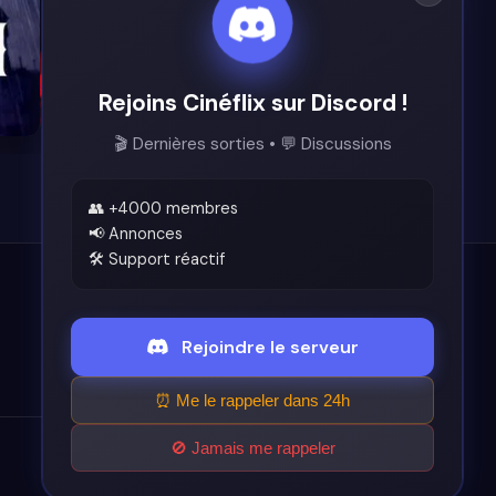
Rejoins Cinéflix sur Discord !
8.4
8.3
🎬 Dernières sorties • 💬 Discussions
👥 +4000 membres
📢 Annonces
🛠️ Support réactif
Légal
Rejoindre le serveur
Conditions d'utilisation
⏰ Me le rappeler dans 24h
🚫 Jamais me rappeler