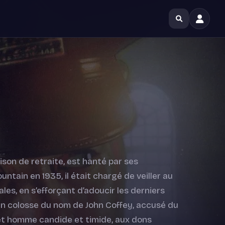
son de retraite, est hanté par ses
ntain en 1935, il était chargé de veiller au
es, en s’efforçant d’adoucir les derniers
n colosse du nom de John Coffey, accusé du
 cet homme candide et timide, aux dons