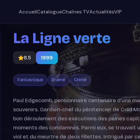
Accueil
Catalogue
Chaînes TV
Actualités
VIP
La Ligne verte
8.5
1999
Fantastique
Drame
Crime
Paul Edgecomb, pensionnaire centenaire d’une mai
souvenirs. Gardien-chef du pénitencier de Cold Mou
bon déroulement des exécutions des peines capital
moments des condamnés. Parmi eux, se trouvait u
viol et du meurtre de deux fillettes. Intrigué par