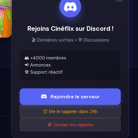
Rejoins Cinéflix sur Discord !
7.9
🎬 Dernières sorties • 💬 Discussions
👥 +4000 membres
📢 Annonces
🛠️ Support réactif
Légal
Rejoindre le serveur
Conditions d'utilisation
⏰ Me le rappeler dans 24h
🚫 Jamais me rappeler