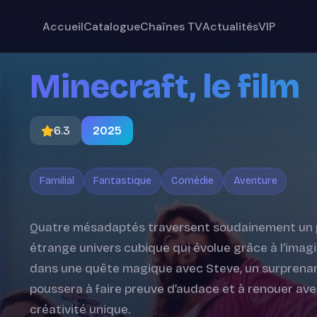
Accueil
Catalogue
Chaînes TV
Actualités
VIP
Minecraft, le film
6.3
2025
Familial
Fantastique
Comédie
Aventure
Quatre mésadaptés traversent soudainement un po
étrange univers cubique qui évolue grâce à l’imagin
dans une quête magique avec Steve, un surprenant
poussera à faire preuve d’audace et à renouer ave
créativité unique.