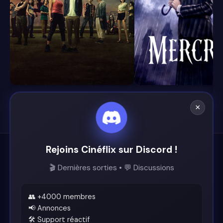
8.1
8.4
×
Rejoins Cinéflix sur Discord !
Cinéflix
🎬 Dernières sorties • 💬 Discussions
Le futur du streaming est ici.
Support
👥 +4000 membres
📢 Annonces
🛠️ Support réactif
Discord