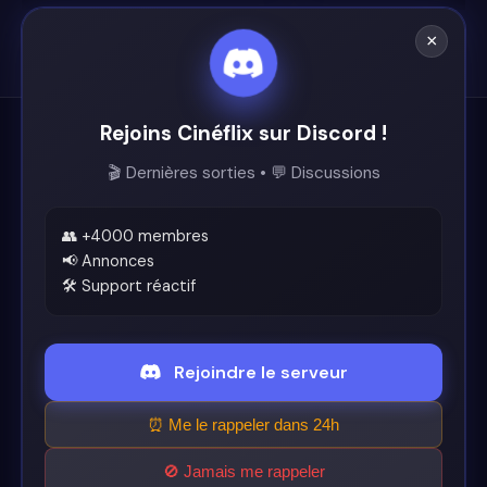
×
Rejoins Cinéflix sur Discord !
Cinéflix
🎬 Dernières sorties • 💬 Discussions
Le futur du streaming est ici.
Support
👥 +4000 membres
📢 Annonces
🛠️ Support réactif
Discord
Légal
Rejoindre le serveur
Conditions d'utilisation
⏰ Me le rappeler dans 24h
🚫 Jamais me rappeler
© 2026 Cinéflix. Tous droits réservés.