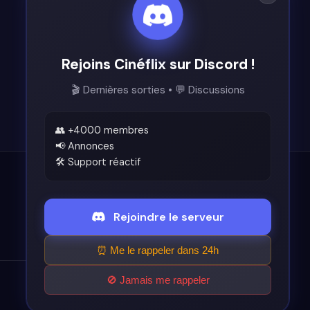
Rejoins Cinéflix sur Discord !
🎬 Dernières sorties • 💬 Discussions
👥 +4000 membres
📢 Annonces
🛠️ Support réactif
Légal
Rejoindre le serveur
Conditions d'utilisation
⏰ Me le rappeler dans 24h
🚫 Jamais me rappeler