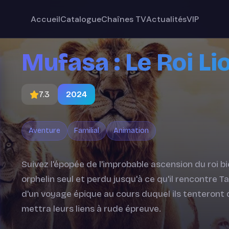
Accueil
Catalogue
Chaînes TV
Actualités
VIP
Mufasa : Le Roi Li
7.3
2024
Aventure
Familial
Animation
Suivez l'épopée de l'improbable ascension du roi b
orphelin seul et perdu jusqu'à ce qu'il rencontre Ta
d'un voyage épique au cours duquel ils tenteront 
mettra leurs liens à rude épreuve.