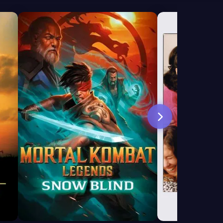
7.7
6.5