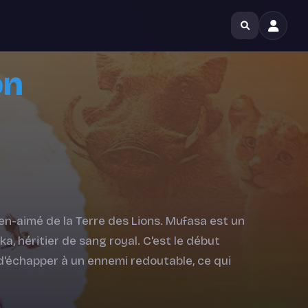
on
ien-aimé de la Terre des Lions. Mufasa est un
ka, héritier de sang royal. C'est le début
d'échapper à un ennemi redoutable, ce qui