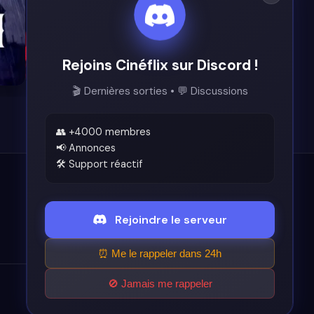
Rejoins Cinéflix sur Discord !
8.4
8.3
🎬 Dernières sorties • 💬 Discussions
👥 +4000 membres
📢 Annonces
🛠️ Support réactif
Légal
Rejoindre le serveur
Conditions d'utilisation
⏰ Me le rappeler dans 24h
🚫 Jamais me rappeler