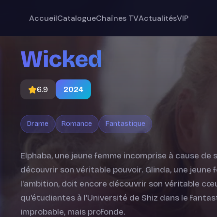
Accueil
Catalogue
Chaînes TV
Actualités
VIP
Wicked
6.9
2024
Drame
Romance
Fantastique
Elphaba, une jeune femme incomprise à cause de sa
découvrir son véritable pouvoir. Glinda, une jeune 
l'ambition, doit encore découvrir son véritable cœ
qu'étudiantes à l'Université de Shiz dans le fanta
improbable, mais profonde.