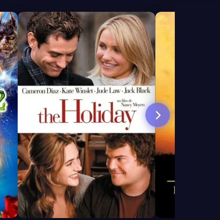
7.1
6.8