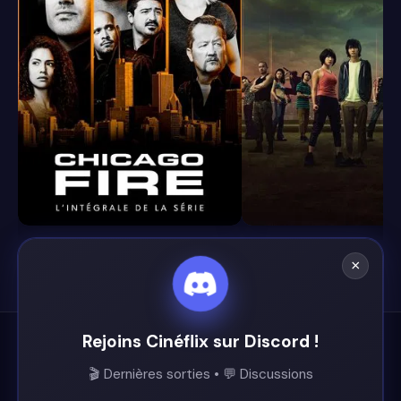
8.4
8.1
×
Rejoins Cinéflix sur Discord !
Cinéflix
🎬 Dernières sorties • 💬 Discussions