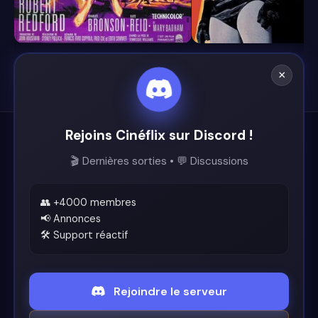
6.5
6.4
×
Rejoins Cinéflix sur Discord !
Cinéflix
🎬 Dernières sorties • 💬 Discussions
Le futur du streaming est ici.
Support
👥 +4000 membres
📢 Annonces
🛠️ Support réactif
Discord
Légal
Rejoindre le serveur
Conditions d'utilisation