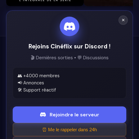
×
Rejoins Cinéflix sur Discord !
Cinéflix
🎬 Dernières sorties • 💬 Discussions
Le futur du streaming est ici.
Support
👥 +4000 membres
📢 Annonces
🛠️ Support réactif
Discord
Légal
Rejoindre le serveur
Conditions d'utilisation
⏰ Me le rappeler dans 24h