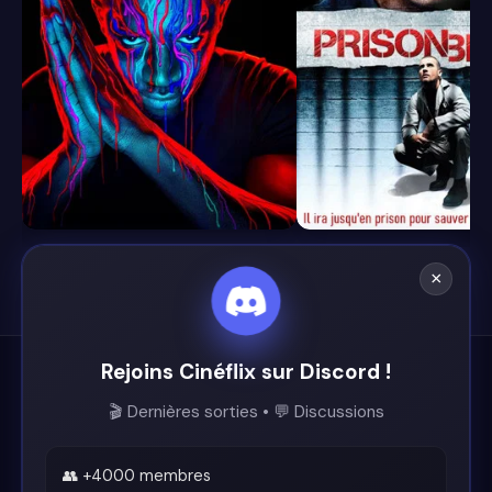
8.4
8.1
×
Rejoins Cinéflix sur Discord !
Cinéflix
🎬 Dernières sorties • 💬 Discussions
Le futur du streaming est ici.
Support
👥 +4000 membres