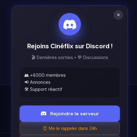
×
Rejoins Cinéflix sur Discord !
🎬 Dernières sorties • 💬 Discussions
👥 +4000 membres
📢 Annonces
🛠️ Support réactif
Légal
Rejoindre le serveur
Conditions d'utilisation
⏰ Me le rappeler dans 24h