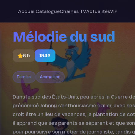
Accueil
Catalogue
Chaînes TV
Actualités
VIP
Mélodie du sud
6.5
1946
Familial
Animation
Dans le sud des États‐Unis, peu après la Guerre d
prénommé Johnny s’enthousiasme d’aller, avec ses p
croit être un lieu de vacances, la plantation de c
il apprend que ses parents se séparent et que son 
pour poursuivre son métier de journaliste, tandis q