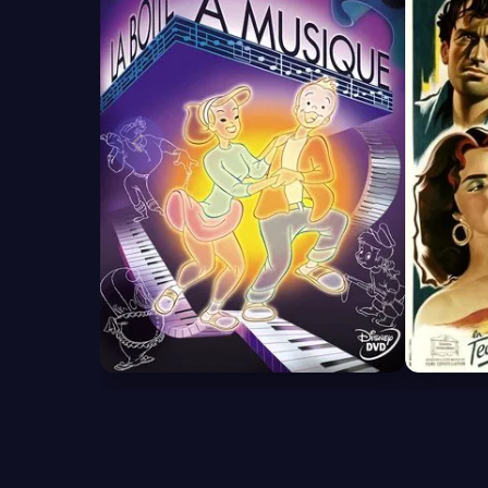
5.8
6.4