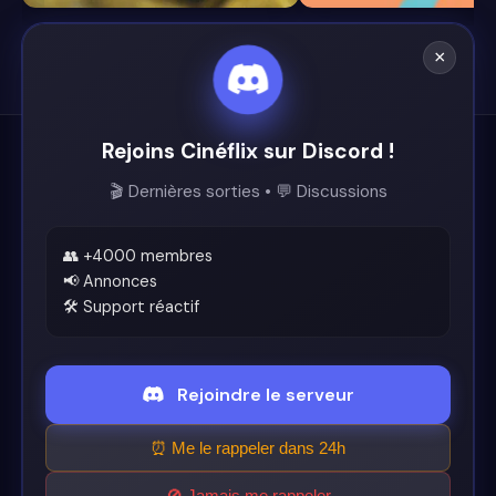
×
Rejoins Cinéflix sur Discord !
Cinéflix
🎬 Dernières sorties • 💬 Discussions
Le futur du streaming est ici.
Support
👥 +4000 membres
📢 Annonces
🛠️ Support réactif
Discord
Légal
Rejoindre le serveur
Conditions d'utilisation
⏰ Me le rappeler dans 24h
🚫 Jamais me rappeler