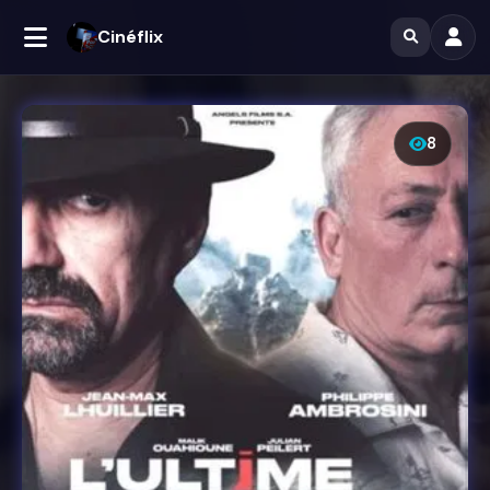
Cinéflix
8