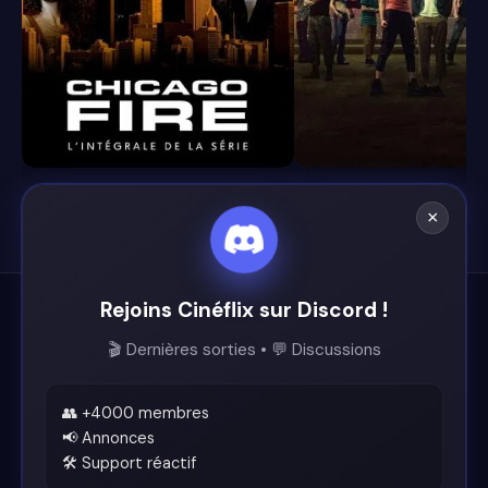
8.4
8.1
×
Rejoins Cinéflix sur Discord !
Cinéflix
🎬 Dernières sorties • 💬 Discussions
Le futur du streaming est ici.
Support
👥 +4000 membres
📢 Annonces
🛠️ Support réactif
Discord