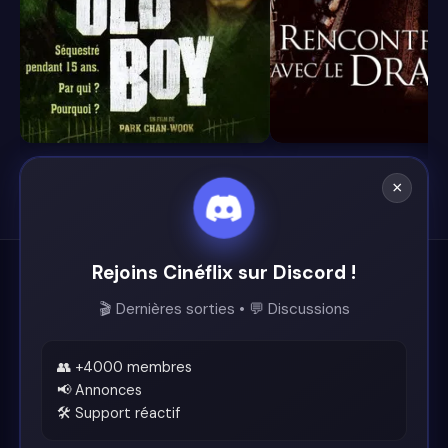
8.2
5.5
×
Rejoins Cinéflix sur Discord !
Cinéflix
🎬 Dernières sorties • 💬 Discussions
Le futur du streaming est ici.
Support
👥 +4000 membres
📢 Annonces
🛠️ Support réactif
Discord
Légal