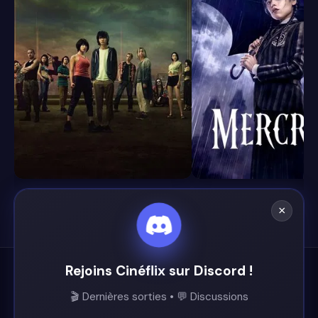
8.1
8.4
×
Rejoins Cinéflix sur Discord !
Cinéflix
🎬 Dernières sorties • 💬 Discussions