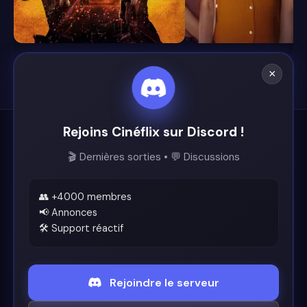
7.3
4.8
×
Rejoins Cinéflix sur Discord !
Cinéflix
🎬 Dernières sorties • 💬 Discussions
Le futur du streaming est ici.
Support
👥 +4000 membres
📢 Annonces
🛠️ Support réactif
Discord
Légal
Rejoindre le serveur
Conditions d'utilisation