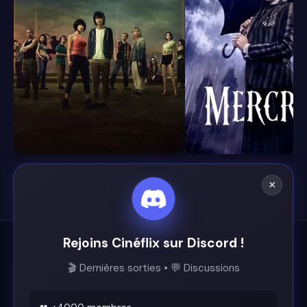
8.1
8.4
×
Rejoins Cinéflix sur Discord !
Cinéflix
🎬 Dernières sorties • 💬 Discussions
Le futur du streaming est ici.