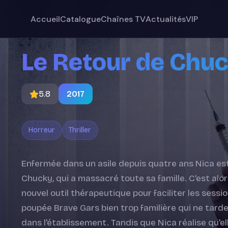
Accueil
Catalogue
Chaînes TV
Actualités
VIP
Le Retour de Chu
5.8
2017
Horreur
Thriller
Enfermée dans un asile depuis quatre ans Nica est
Chucky, qui a massacré toute sa famille. C'est alo
nouvel outil thérapeutique pour faciliter les sess
poupée Brave Gars bien trop familière qui ne tard
dans l'établissement. Tandis que Nica réalise qu'elle