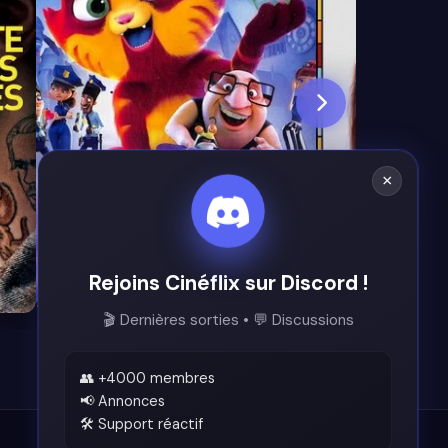
×
Rejoins Cinéflix sur Discord !
6.5
7.3
🎬 Dernières sorties • 💬 Discussions
👥 +4000 membres
📢 Annonces
🛠️ Support réactif