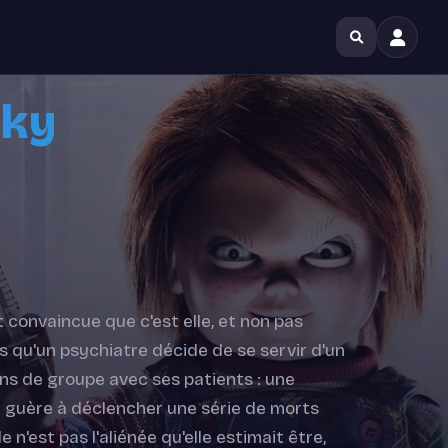
cky
 convaincue que c'est elle, et non pas
rs qu'un psychiatre décide de se servir d'un
ions de groupe avec ses patients : une
e guère à déclencher une série de morts
 n'est pas l'aliénée qu'elle estimait être,