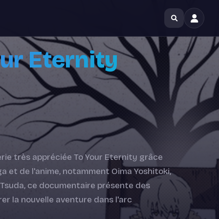
ur Eternity
érie très appréciée To Your Eternity grâce
a et de l'anime, notamment Oima Yoshitoki,
o Tsuda, ce documentaire présente des
rer la nouvelle aventure dans l'arc