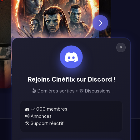
×
Rejoins Cinéflix sur Discord !
8.0
6.0
🎬 Dernières sorties • 💬 Discussions
👥 +4000 membres
📢 Annonces
🛠️ Support réactif
Légal