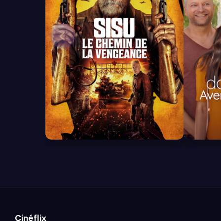
7.3
4.8
Cinéflix