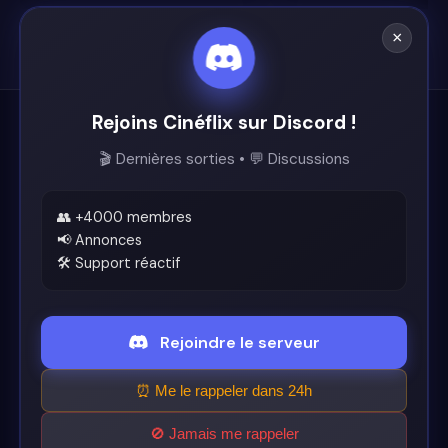
×
Rejoins Cinéflix sur Discord !
Cinéflix
🎬 Dernières sorties • 💬 Discussions
Le futur du streaming est ici.
Support
👥 +4000 membres
📢 Annonces
🛠️ Support réactif
Discord
Légal
Rejoindre le serveur
Conditions d'utilisation
⏰ Me le rappeler dans 24h
🚫 Jamais me rappeler
© 2026 Cinéflix. Tous droits réservés.