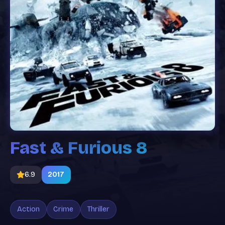
Fast & Furious 8
6.9
2017
Action
Crime
Thriller