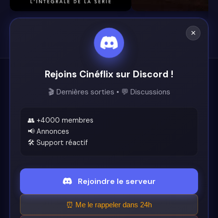
×
Rejoins Cinéflix sur Discord !
Cinéflix
🎬 Dernières sorties • 💬 Discussions
Le futur du streaming est ici.
Support
👥 +4000 membres
📢 Annonces
🛠️ Support réactif
Discord
Légal
Rejoindre le serveur
Conditions d'utilisation
⏰ Me le rappeler dans 24h