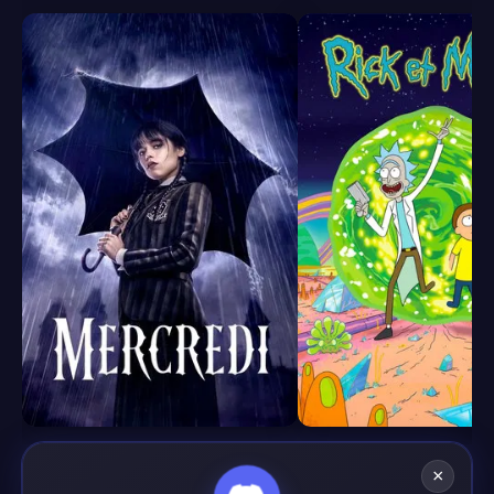
8.4
8.7
×