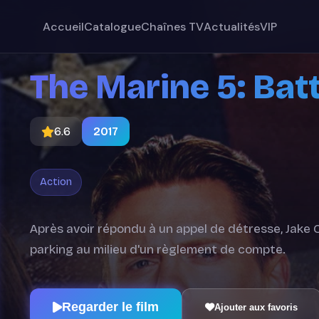
Accueil
Catalogue
Chaînes TV
Actualités
VIP
The Marine 5: Bat
6.6
2017
Action
Après avoir répondu à un appel de détresse, Jake 
parking au milieu d'un règlement de compte.
Regarder le film
Ajouter aux favoris