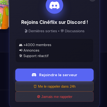
Rejoins Cinéflix sur Discord !
8.1
7.4
🎬 Dernières sorties • 💬 Discussions
👥 +4000 membres
📢 Annonces
🛠️ Support réactif
Légal
Rejoindre le serveur
Conditions d'utilisation
⏰ Me le rappeler dans 24h
🚫 Jamais me rappeler