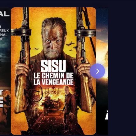
7.3
6.7