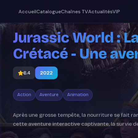
Accueil
Catalogue
Chaînes TV
Actualités
VIP
Jurassic World : L
Crétacé - Une ave
6.4
2022
Action
Aventure
Animation
Après une grosse tempête, la nourriture se fait ra
cette aventure interactive captivante, la survie d