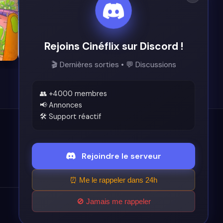
Rejoins Cinéflix sur Discord !
8.1
7.4
🎬 Dernières sorties • 💬 Discussions
👥 +4000 membres
📢 Annonces
🛠️ Support réactif
Légal
Rejoindre le serveur
Conditions d'utilisation
⏰ Me le rappeler dans 24h
🚫 Jamais me rappeler