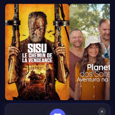
7.3
4.8
×