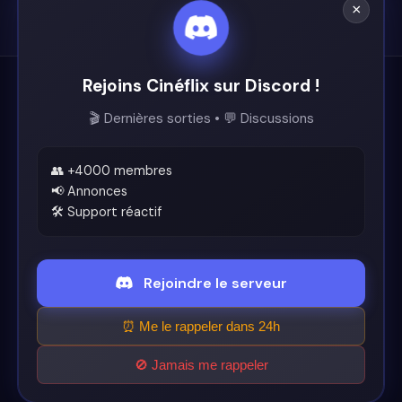
×
Rejoins Cinéflix sur Discord !
Cinéflix
🎬 Dernières sorties • 💬 Discussions
Le futur du streaming est ici.
Support
👥 +4000 membres
📢 Annonces
🛠️ Support réactif
Discord
Légal
Rejoindre le serveur
Conditions d'utilisation
⏰ Me le rappeler dans 24h
🚫 Jamais me rappeler
© 2026 Cinéflix. Tous droits réservés.