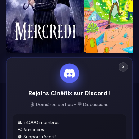
8.4
8.7
×
Rejoins Cinéflix sur Discord !
Cinéflix
🎬 Dernières sorties • 💬 Discussions
Le futur du streaming est ici.
Support
👥 +4000 membres
📢 Annonces
🛠️ Support réactif
Discord