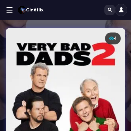
Cinéflix
4