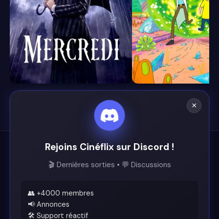
8.4
8.7
×
Rejoins Cinéflix sur Discord !
Cinéflix
🎬 Dernières sorties • 💬 Discussions
Le futur du streaming est ici.
Support
👥 +4000 membres
📢 Annonces
🛠️ Support réactif
Discord