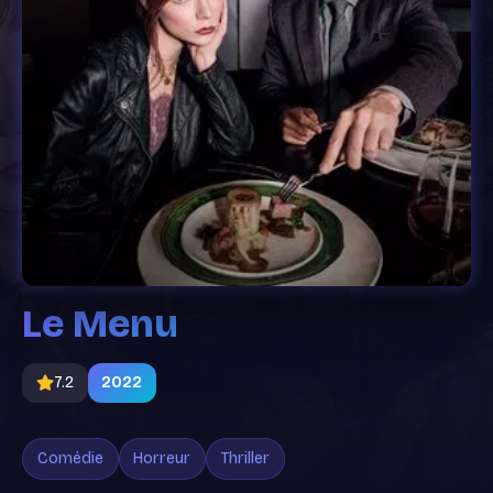
Le Menu
7.2
2022
Comédie
Horreur
Thriller