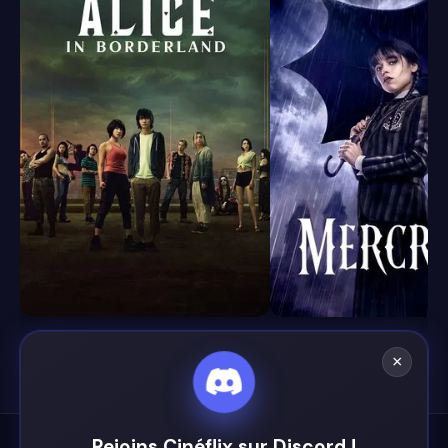
8.1
8.4
×
Rejoins Cinéflix sur Discord !