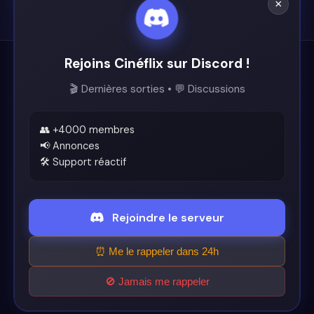
×
Rejoins Cinéflix sur Discord !
Cinéflix
🎬 Dernières sorties • 💬 Discussions
Le futur du streaming est ici.
Support
👥 +4000 membres
📢 Annonces
🛠️ Support réactif
Discord
Légal
Rejoindre le serveur
Conditions d'utilisation
⏰ Me le rappeler dans 24h
🚫 Jamais me rappeler
© 2026 Cinéflix. Tous droits réservés.