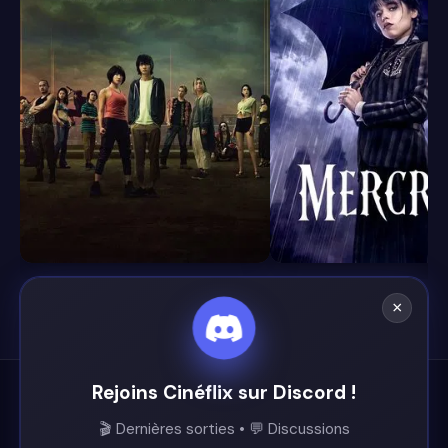
8.1
8.4
×
Rejoins Cinéflix sur Discord !
Cinéflix
🎬 Dernières sorties • 💬 Discussions