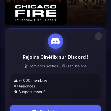
8.4
8.1
×
Rejoins Cinéflix sur Discord !
Cinéflix
🎬 Dernières sorties • 💬 Discussions
Le futur du streaming est ici.
Support
👥 +4000 membres
📢 Annonces
🛠️ Support réactif
Discord
Légal